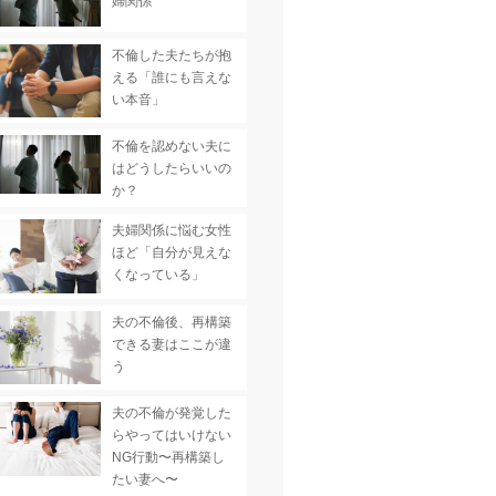
婦関係
不倫した夫たちが抱
える「誰にも言えな
い本音」
不倫を認めない夫に
はどうしたらいいの
か？
夫婦関係に悩む女性
ほど「自分が見えな
くなっている」
夫の不倫後、再構築
できる妻はここが違
う
夫の不倫が発覚した
らやってはいけない
NG行動〜再構築し
たい妻へ〜