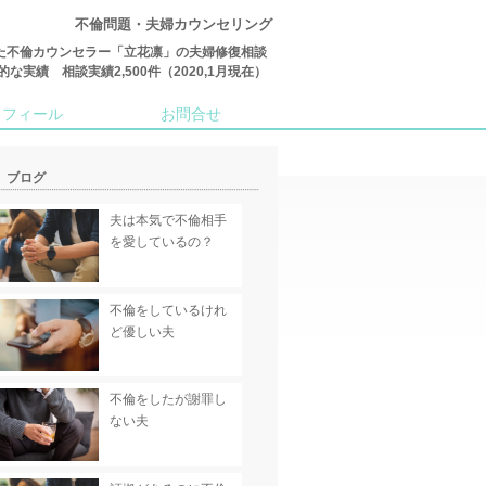
不倫問題・夫婦カウンセリング
た不倫カウンセラー「立花凛」の夫婦修復相談
績 相談実績2,500件（2020,1月現在）
ロフィール
お問合せ
ブログ
夫は本気で不倫相手
を愛しているの？
不倫をしているけれ
ど優しい夫
不倫をしたが謝罪し
ない夫