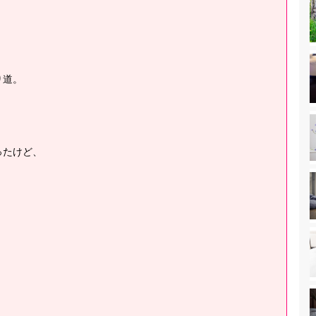
り道。
ったけど、
、