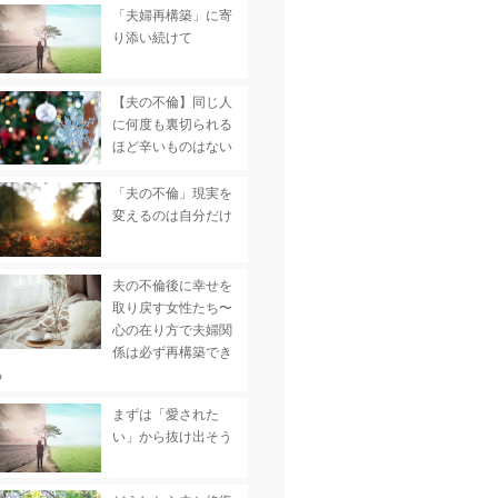
「夫婦再構築」に寄
り添い続けて
【夫の不倫】同じ人
に何度も裏切られる
ほど辛いものはない
「夫の不倫」現実を
変えるのは自分だけ
夫の不倫後に幸せを
取り戻す女性たち〜
心の在り方で夫婦関
係は必ず再構築でき
る
まずは「愛された
い」から抜け出そう