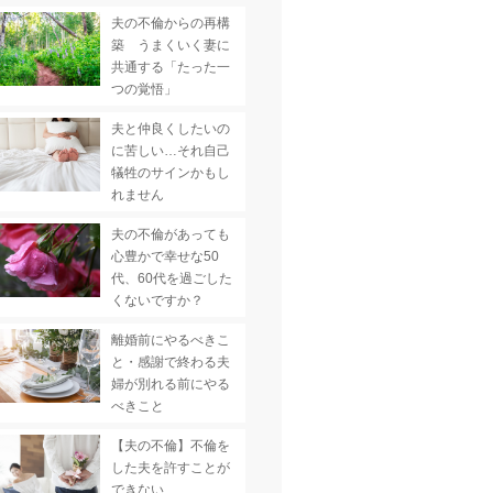
夫の不倫からの再構
築 うまくいく妻に
共通する「たった一
つの覚悟」
夫と仲良くしたいの
に苦しい…それ自己
犠牲のサインかもし
れません
夫の不倫があっても
心豊かで幸せな50
代、60代を過ごした
くないですか？
離婚前にやるべきこ
と・感謝で終わる夫
婦が別れる前にやる
べきこと
【夫の不倫】不倫を
した夫を許すことが
できない