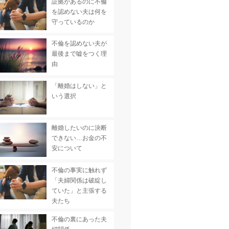
証拠があるのに不倫
を認めない夫は何を
守っているのか
不倫を認めない夫が
最後まで嘘をつく理
由
「離婚はしない」と
いう選択
離婚したいのに決断
できない…お金の不
安について
不倫の事実に触れず
「夫婦関係は破綻し
ていた」と主張する
夫たち
不倫の裏にあった夫