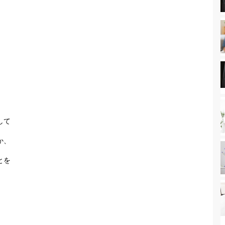
して
か、
とを