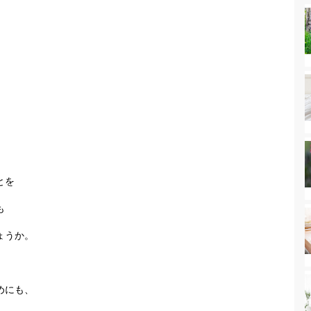
とを
も
ょうか。
めにも、