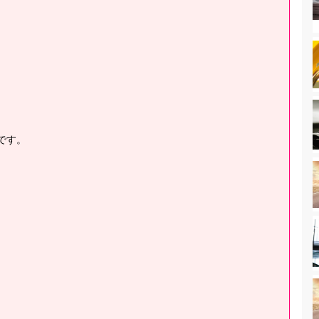
、
です。