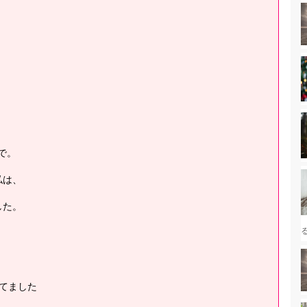
で。
私は、
した。
てました