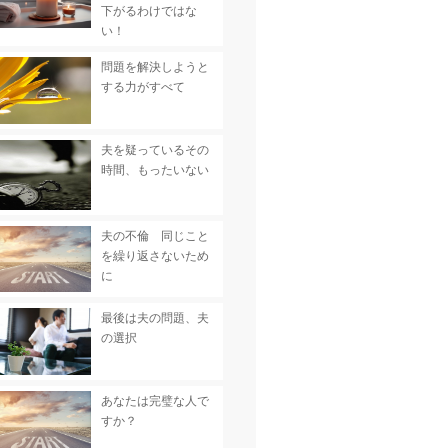
下がるわけではな
い！
問題を解決しようと
する力がすべて
夫を疑っているその
時間、もったいない
夫の不倫 同じこと
を繰り返さないため
に
最後は夫の問題、夫
の選択
あなたは完璧な人で
すか？