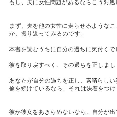
もし、夫に女性問題があるならこう対処
まず、夫を他の女性に走らせるようなこ
か、振り返ってみるのです。
本書を読むうちに自分の過ちに気付くで
彼を取り戻すべく、その過ちを正しまし
あなたが自分の過ちを正し、素晴らしい
倫を続けているなら、それは決着をつけ
彼が彼女をあきらめないなら、自分が出