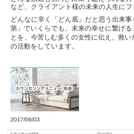
など、クライアント様の未来の人生にフ
どんなに辛く「どん底」だと思う出来事
第」でいくらでも、未来の幸せに繋げる
とを、今苦しむ多くの女性に伝え、救い
の活動をしています。
2017/09/03