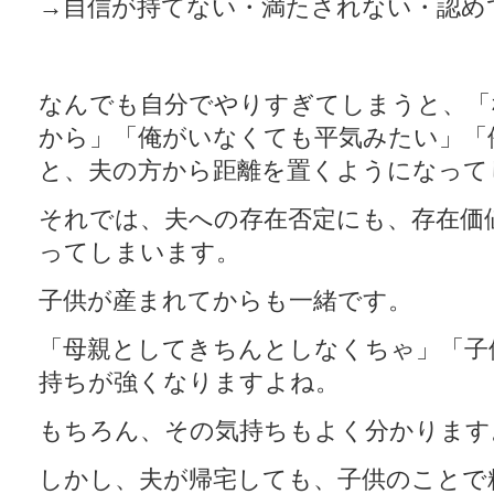
→自信が持てない・満たされない・認め
なんでも自分でやりすぎてしまうと、「
から」
「俺がいなくても平気みたい」「
と、
夫の方から距離を置くようになって
それでは、夫への存在否定にも、
存在価
ってしまいます。
子供が産まれてからも一緒です。
「母親としてきちんとしなくちゃ」「子
持ちが強くなりますよね。
もちろん、その気持ちもよく分かります
しかし、夫が帰宅しても、子供のことで