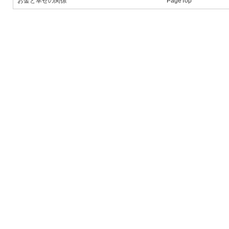
お金と幸せの関係
PageTop