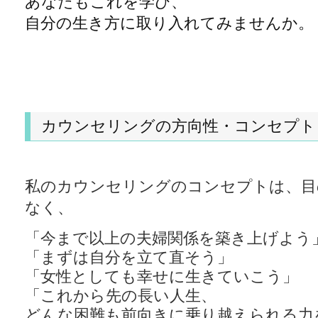
あなたもこれを学び、
自分の生き方に取り入れてみませんか。
カウンセリングの方向性・コンセプト
私のカウンセリングのコンセプトは、目
なく、
「今まで以上の夫婦関係を築き上げよう
「まずは自分を立て直そう」
「女性としても幸せに生きていこう」
「これから先の長い人生、
どんな困難も前向きに乗り越えられる力