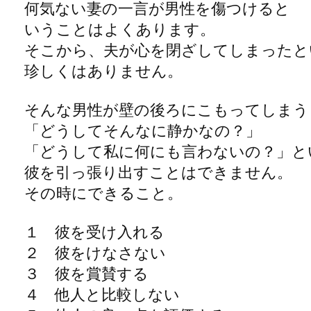
何気ない妻の一言が男性を傷つけると
いうことはよくあります。
そこから、
夫が心を閉ざしてしまったと
珍しくはありません。
そんな男性が壁の後ろにこもってしまう
「どうしてそんなに静かなの？」
「どうして私に何にも言わないの？」と
彼を引っ張り出すことはできません。
その時にできること。
１ 彼を受け入れる
２ 彼をけなさない
３ 彼を賞賛する
４ 他人と比較しない