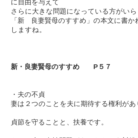
に自由を与えて
さらに大きな問題になっている方がいら
「新 良妻賢母のすすめ」の本文に書か
しますね。
新・良妻賢母のすすめ P５７
・夫の不貞
妻は２つのことを夫に期待する権利があ
貞節を守ることと、扶養です。