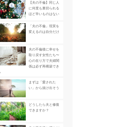
【夫の不倫】同じ人
に何度も裏切られる
ほど辛いものはない
「夫の不倫」現実を
変えるのは自分だけ
夫の不倫後に幸せを
取り戻す女性たち〜
心の在り方で夫婦関
係は必ず再構築でき
る
まずは「愛された
い」から抜け出そう
どうしたら夫と修復
できますか？