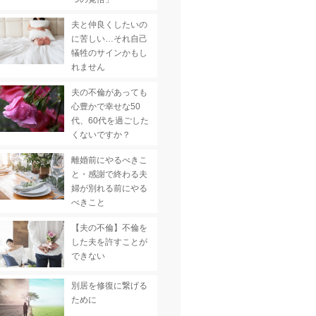
夫と仲良くしたいの
に苦しい…それ自己
犠牲のサインかもし
れません
夫の不倫があっても
心豊かで幸せな50
代、60代を過ごした
くないですか？
離婚前にやるべきこ
と・感謝で終わる夫
婦が別れる前にやる
べきこと
【夫の不倫】不倫を
した夫を許すことが
できない
別居を修復に繋げる
ために