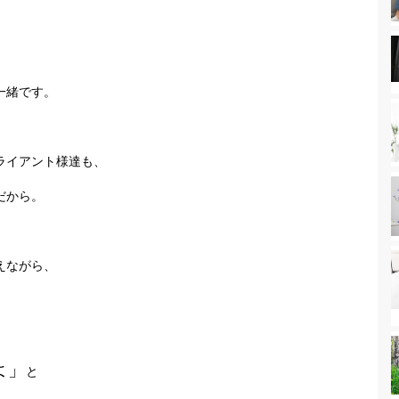
一緒です。
ライアント様達も、
だから。
えながら、
よ」
と