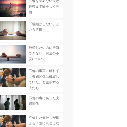
不倫を認めない夫が
最後まで嘘をつく理
由
「離婚はしない」と
いう選択
離婚したいのに決断
できない…お金の不
安について
不倫の事実に触れず
「夫婦関係は破綻し
ていた」と主張する
夫たち
不倫の裏にあった夫
婦関係
不倫した夫たちが抱
える「誰にも言えな