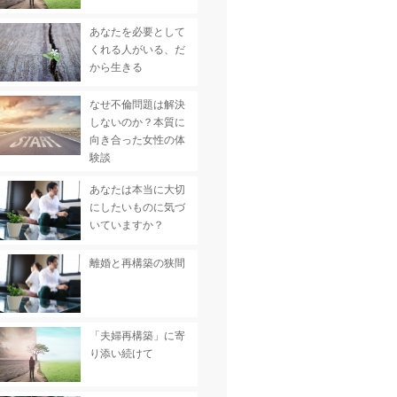
あなたを必要として
くれる人がいる、だ
から生きる
なせ不倫問題は解決
しないのか？本質に
向き合った女性の体
験談
あなたは本当に大切
にしたいものに気づ
いていますか？
離婚と再構築の狭間
「夫婦再構築」に寄
り添い続けて