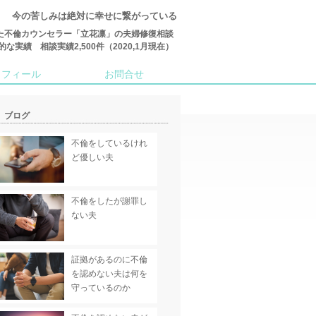
今の苦しみは絶対に幸せに繋がっている
た不倫カウンセラー「立花凛」の夫婦修復相談
績 相談実績2,500件（2020,1月現在）
ロフィール
お問合せ
ブログ
不倫をしているけれ
ど優しい夫
不倫をしたが謝罪し
ない夫
証拠があるのに不倫
を認めない夫は何を
守っているのか