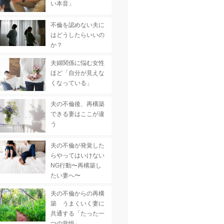
い本音」
不倫を認めない夫に
はどうしたらいいの
か？
夫婦関係に悩む女性
ほど「自分が見えな
くなっている」
夫の不倫後、再構築
できる妻はここが違
う
夫の不倫が発覚した
らやってはいけない
NG行動〜再構築し
たい妻へ〜
夫の不倫からの再構
築 うまくいく妻に
共通する「たった一
つの覚悟」