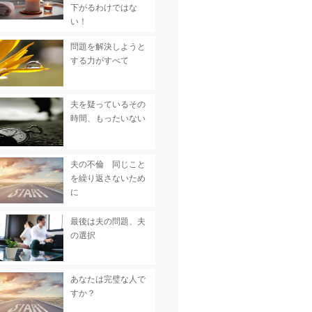
下がるわけではな
い！
問題を解決しようと
する力がすべて
夫を疑っているその
時間、もったいない
夫の不倫 同じこと
を繰り返さないため
に
最後は夫の問題、夫
の選択
あなたは完璧な人で
すか？