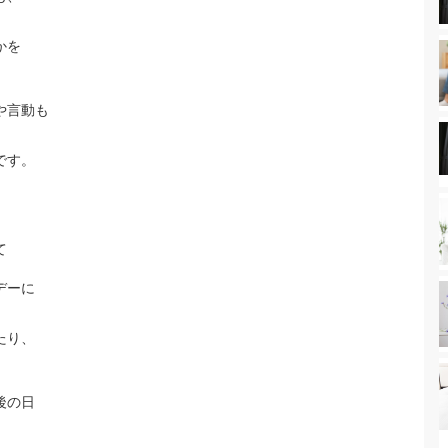
かを
や言動も
です。
て
デーに
たり、
後の日