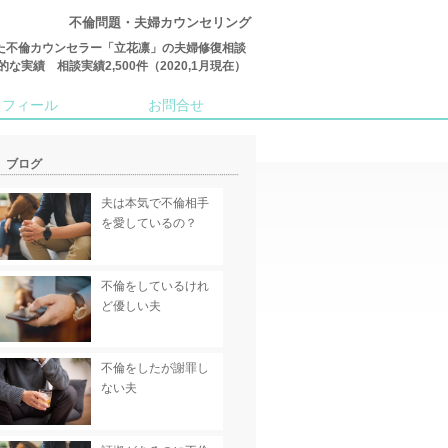
不倫問題・夫婦カウンセリング
た不倫カウンセラー「立花凛」の夫婦修復相談
績 相談実績2,500件（2020,1月現在）
ロフィール
お問合せ
ブログ
夫は本気で不倫相手
を愛しているの？
不倫をしているけれ
ど優しい夫
不倫をしたが謝罪し
ない夫