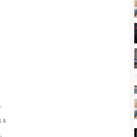
し
える
も、