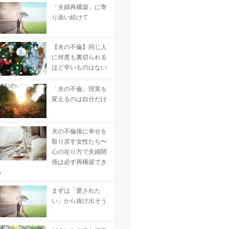
「夫婦再構築」に寄
り添い続けて
【夫の不倫】同じ人
に何度も裏切られる
ほど辛いものはない
「夫の不倫」現実を
変えるのは自分だけ
夫の不倫後に幸せを
取り戻す女性たち〜
心の在り方で夫婦関
係は必ず再構築でき
る
まずは「愛された
い」から抜け出そう