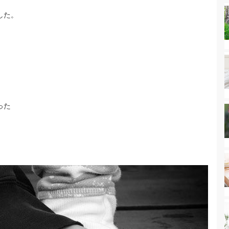
した。
った