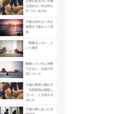
証拠があるのに不倫
を認めない夫は何を
守っているのか
不倫を認めない夫が
最後まで嘘をつく理
由
「離婚はしない」と
いう選択
離婚したいのに決断
できない…お金の不
安について
不倫の事実に触れず
「夫婦関係は破綻し
ていた」と主張する
夫たち
不倫の裏にあった夫