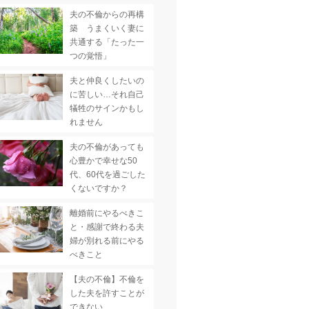
夫の不倫からの再構
築 うまくいく妻に
共通する「たった一
つの覚悟」
夫と仲良くしたいの
に苦しい…それ自己
犠牲のサインかもし
れません
夫の不倫があっても
心豊かで幸せな50
代、60代を過ごした
くないですか？
離婚前にやるべきこ
と・感謝で終わる夫
婦が別れる前にやる
べきこと
【夫の不倫】不倫を
した夫を許すことが
できない