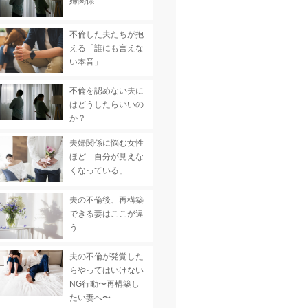
婦関係
不倫した夫たちが抱
える「誰にも言えな
い本音」
不倫を認めない夫に
はどうしたらいいの
か？
夫婦関係に悩む女性
ほど「自分が見えな
くなっている」
夫の不倫後、再構築
できる妻はここが違
う
夫の不倫が発覚した
らやってはいけない
NG行動〜再構築し
たい妻へ〜