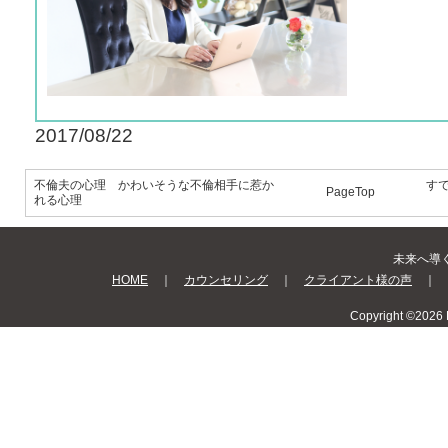
2017/08/22
不倫夫の心理 かわいそうな不倫相手に惹か
す
PageTop
れる心理
未来へ導く Be
HOME
｜
カウンセリング
｜
クライアント様の声
｜
Copyright ©2026 B