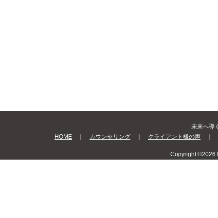
未来へ導く Be
HOME
｜
カウンセリング
｜
クライアント様の声
｜
Copyright ©2026 B