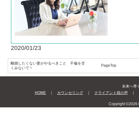
2020/01/23
離婚したくない妻がやるべきこと 不倫を甘
PageTop
くみないで！
未来へ導く Be
HOME
｜
カウンセリング
｜
クライアント様の声
｜
Copyright ©2026 B