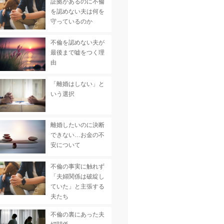
証拠があるのに不倫
を認めない夫は何を
守っているのか
不倫を認めない夫が
最後まで嘘をつく理
由
「離婚はしない」と
いう選択
離婚したいのに決断
できない…お金の不
安について
不倫の事実に触れず
「夫婦関係は破綻し
ていた」と主張する
夫たち
不倫の裏にあった夫