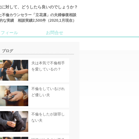
夫に対して、どうしたら良いのでしょうか？
た不倫カウンセラー「立花凛」の夫婦修復相談
績 相談実績2,500件（2020,1月現在）
ロフィール
お問合せ
ブログ
夫は本気で不倫相手
を愛しているの？
不倫をしているけれ
ど優しい夫
不倫をしたが謝罪し
ない夫