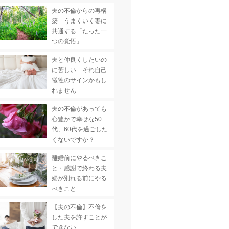
夫の不倫からの再構
築 うまくいく妻に
共通する「たった一
つの覚悟」
夫と仲良くしたいの
に苦しい…それ自己
犠牲のサインかもし
れません
夫の不倫があっても
心豊かで幸せな50
代、60代を過ごした
くないですか？
離婚前にやるべきこ
と・感謝で終わる夫
婦が別れる前にやる
べきこと
【夫の不倫】不倫を
した夫を許すことが
できない