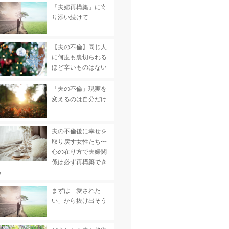
「夫婦再構築」に寄
り添い続けて
【夫の不倫】同じ人
に何度も裏切られる
ほど辛いものはない
「夫の不倫」現実を
変えるのは自分だけ
夫の不倫後に幸せを
取り戻す女性たち〜
心の在り方で夫婦関
係は必ず再構築でき
る
まずは「愛された
い」から抜け出そう