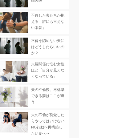
婦関係
不倫した夫たちが抱
える「誰にも言えな
い本音」
不倫を認めない夫に
はどうしたらいいの
か？
夫婦関係に悩む女性
ほど「自分が見えな
くなっている」
夫の不倫後、再構築
できる妻はここが違
う
夫の不倫が発覚した
らやってはいけない
NG行動〜再構築し
たい妻へ〜