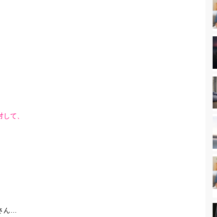
対して、
さん…