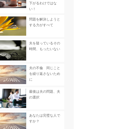
下がるわけではな
い！
問題を解決しようと
する力がすべて
夫を疑っているその
時間、もったいない
夫の不倫 同じこと
を繰り返さないため
に
最後は夫の問題、夫
の選択
あなたは完璧な人で
すか？