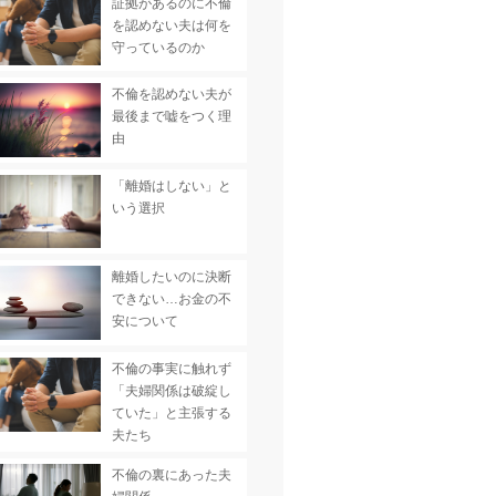
証拠があるのに不倫
を認めない夫は何を
守っているのか
不倫を認めない夫が
最後まで嘘をつく理
由
「離婚はしない」と
いう選択
離婚したいのに決断
できない…お金の不
安について
不倫の事実に触れず
「夫婦関係は破綻し
ていた」と主張する
夫たち
不倫の裏にあった夫