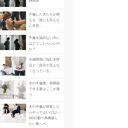
婦関係
不倫した夫たちが抱
える「誰にも言えな
い本音」
不倫を認めない夫に
はどうしたらいいの
か？
夫婦関係に悩む女性
ほど「自分が見えな
くなっている」
夫の不倫後、再構築
できる妻はここが違
う
夫の不倫が発覚した
らやってはいけない
NG行動〜再構築し
たい妻へ〜