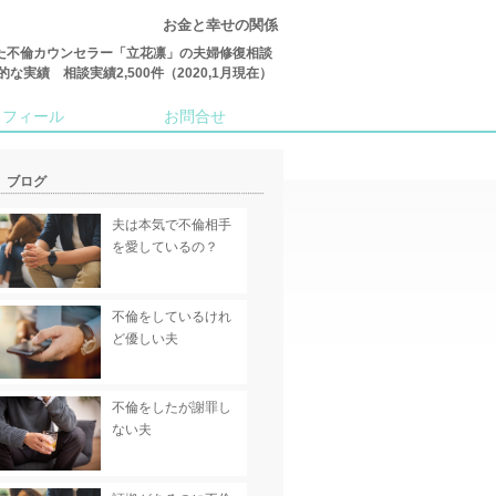
お金と幸せの関係
た不倫カウンセラー「立花凛」の夫婦修復相談
績 相談実績2,500件（2020,1月現在）
ロフィール
お問合せ
ブログ
夫は本気で不倫相手
を愛しているの？
不倫をしているけれ
ど優しい夫
不倫をしたが謝罪し
ない夫