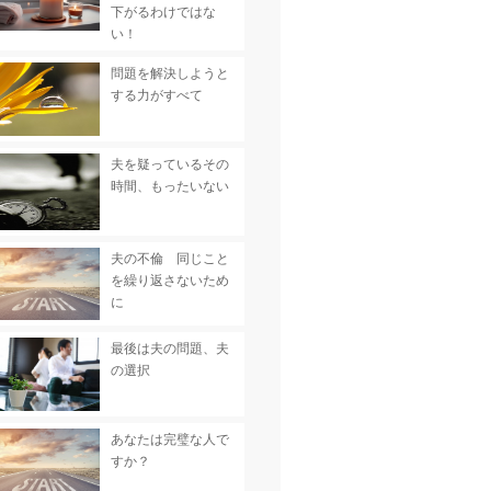
下がるわけではな
い！
問題を解決しようと
する力がすべて
夫を疑っているその
時間、もったいない
夫の不倫 同じこと
を繰り返さないため
に
最後は夫の問題、夫
の選択
あなたは完璧な人で
すか？