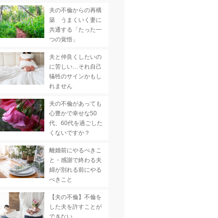
夫の不倫からの再構
築 うまくいく妻に
共通する「たった一
つの覚悟」
夫と仲良くしたいの
に苦しい…それ自己
犠牲のサインかもし
れません
夫の不倫があっても
心豊かで幸せな50
代、60代を過ごした
くないですか？
離婚前にやるべきこ
と・感謝で終わる夫
婦が別れる前にやる
べきこと
【夫の不倫】不倫を
した夫を許すことが
できない