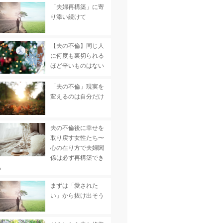
「夫婦再構築」に寄
り添い続けて
【夫の不倫】同じ人
に何度も裏切られる
ほど辛いものはない
「夫の不倫」現実を
変えるのは自分だけ
夫の不倫後に幸せを
取り戻す女性たち〜
心の在り方で夫婦関
係は必ず再構築でき
る
まずは「愛された
い」から抜け出そう