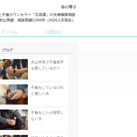
命の尊さ
た不倫カウンセラー「立花凛」の夫婦修復相談
績 相談実績2,500件（2020,1月現在）
ロフィール
お問合せ
ブログ
夫は本気で不倫相手
を愛しているの？
不倫をしているけれ
ど優しい夫
不倫をしたが謝罪し
ない夫