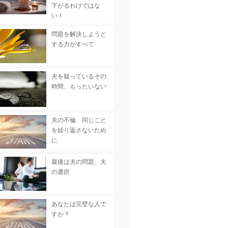
下がるわけではな
い！
問題を解決しようと
する力がすべて
夫を疑っているその
時間、もったいない
夫の不倫 同じこと
を繰り返さないため
に
最後は夫の問題、夫
の選択
あなたは完璧な人で
すか？