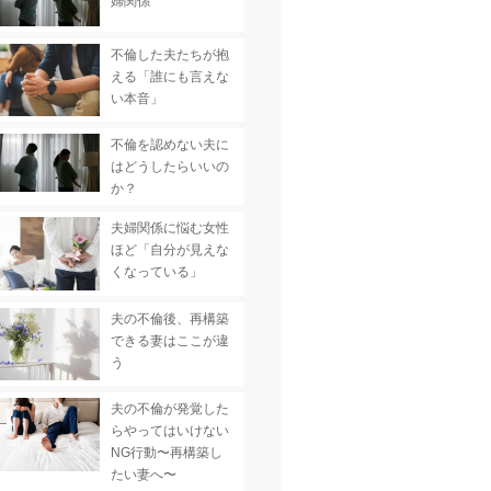
婦関係
不倫した夫たちが抱
える「誰にも言えな
い本音」
不倫を認めない夫に
はどうしたらいいの
か？
夫婦関係に悩む女性
ほど「自分が見えな
くなっている」
夫の不倫後、再構築
できる妻はここが違
う
夫の不倫が発覚した
らやってはいけない
NG行動〜再構築し
たい妻へ〜