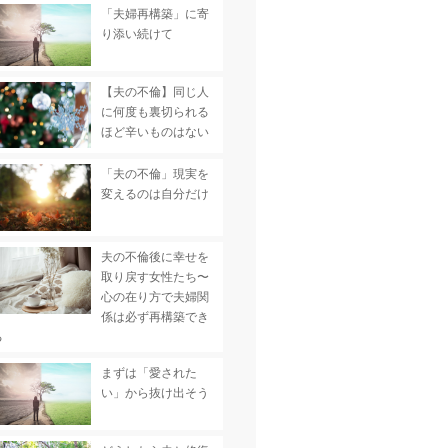
「夫婦再構築」に寄
り添い続けて
【夫の不倫】同じ人
に何度も裏切られる
ほど辛いものはない
「夫の不倫」現実を
変えるのは自分だけ
夫の不倫後に幸せを
取り戻す女性たち〜
心の在り方で夫婦関
係は必ず再構築でき
る
まずは「愛された
い」から抜け出そう