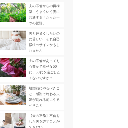
夫の不倫からの再構
築 うまくいく妻に
共通する「たった一
つの覚悟」
夫と仲良くしたいの
に苦しい…それ自己
犠牲のサインかもし
れません
夫の不倫があっても
心豊かで幸せな50
代、60代を過ごした
くないですか？
離婚前にやるべきこ
と・感謝で終わる夫
婦が別れる前にやる
べきこと
【夫の不倫】不倫を
した夫を許すことが
できない