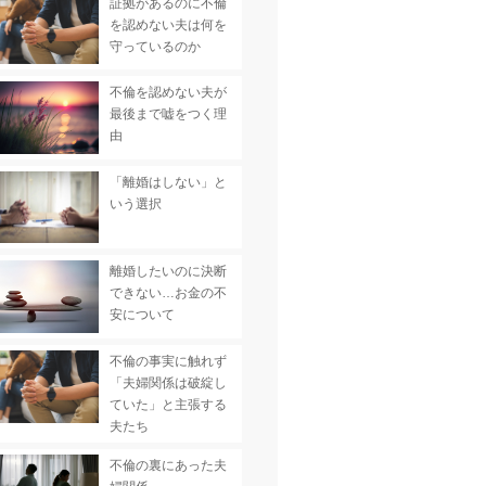
証拠があるのに不倫
を認めない夫は何を
守っているのか
不倫を認めない夫が
最後まで嘘をつく理
由
「離婚はしない」と
いう選択
離婚したいのに決断
できない…お金の不
安について
不倫の事実に触れず
「夫婦関係は破綻し
ていた」と主張する
夫たち
不倫の裏にあった夫