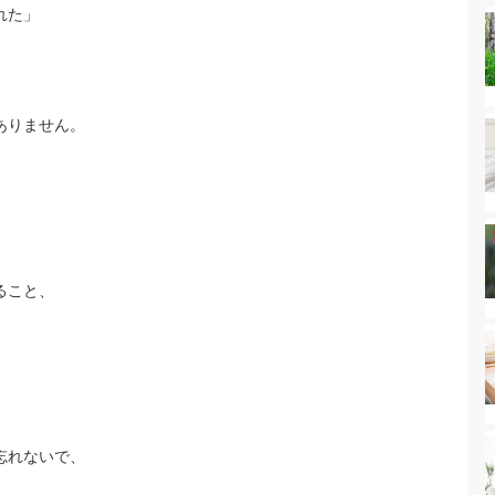
れた」
ありません。
。
ること、
忘れないで、