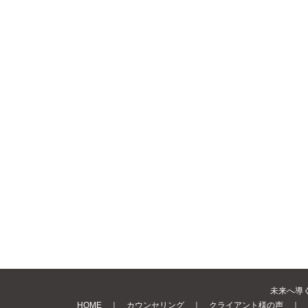
未来へ導く Be
HOME
｜
カウンセリング
｜
クライアント様の声
｜