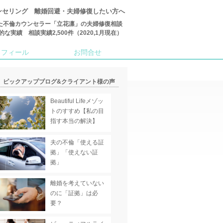
ンセリング 離婚回避・夫婦修復したい方へ
た不倫カウンセラー「立花凛」の夫婦修復相談
績 相談実績2,500件（2020,1月現在）
ロフィール
お問合せ
ピックアップブログ&クライアント様の声
Beautiful Lifeメゾッ
トのすすめ【私の目
指す本当の解決】
夫の不倫「使える証
拠」「使えない証
拠」
離婚を考えていない
のに「証拠」は必
要？