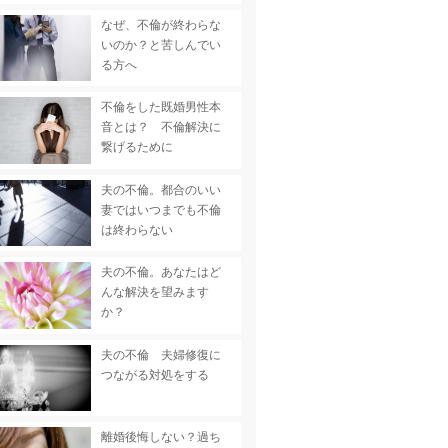
なぜ、不倫が終わらな
いのか？と苦しんでい
る方へ
不倫をした既婚男性本
音とは？ 不倫解決に
繋げるために
夫の不倫。都合のいい
妻ではいつまでも不倫
は終わらない
夫の不倫。あなたはど
んな解決を望みます
か？
夫の不倫 夫婦修復に
つながる対処をする
離婚後悔しない？過ち