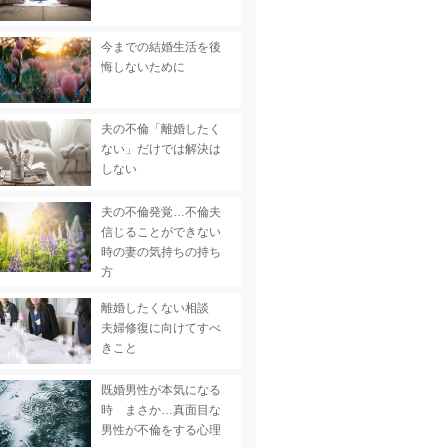
今までの結婚生活を後
悔しないために
夫の不倫「離婚したく
ない」だけでは解決は
しない
夫の不倫発覚…不倫夫
信じることができない
時の妻の気持ちの持ち
方
離婚したくない相談
夫婦修復に向けてすべ
きこと
既婚男性が本気になる
時 まさか…真面目な
男性が不倫をする心理