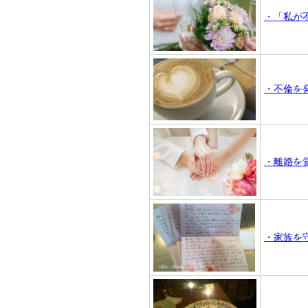
・「私が
・不倫を
・離婚を
・家族を