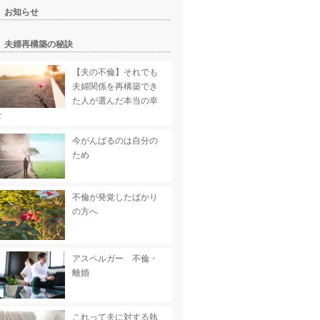
お知らせ
夫婦再構築の秘訣
【夫の不倫】それでも
夫婦関係を再構築でき
た人が選んだ本当の幸
せ
今がんばるのは自分の
ため
不倫が発覚したばかり
の方へ
アスペルガー 不倫・
離婚
これって夫に対する執