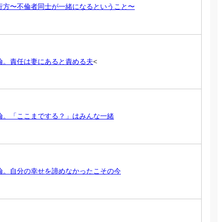
行方〜不倫者同士が一緒になるということ〜
倫。責任は妻にあると責める夫
<
倫。「ここまでする？」はみんな一緒
倫。自分の幸せを諦めなかったこその今