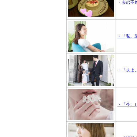
・夫の不
・「私、
・「夫よ
・「今、