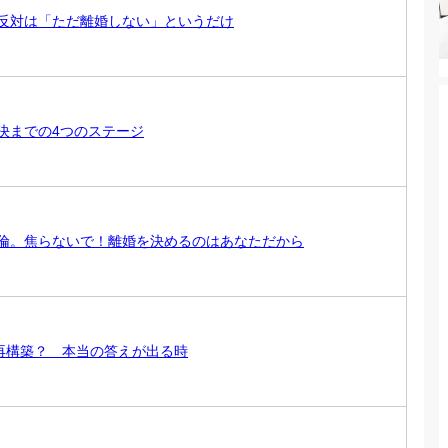
反対は「ただ離婚しない」というだけ
決までの4つのステージ
倫。焦らないで！離婚を決めるのはあなただから
再構築？ 本当の答えが出る時