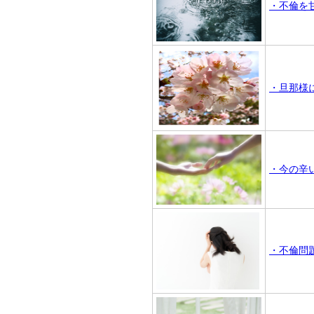
・不倫を
・旦那様
・今の辛
・不倫問