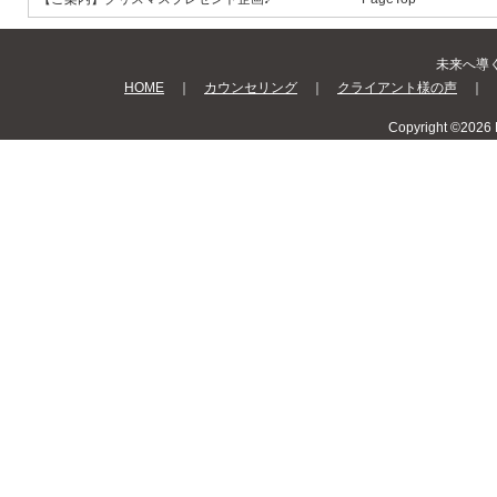
未来へ導く Be
HOME
｜
カウンセリング
｜
クライアント様の声
｜
Copyright ©2026 B